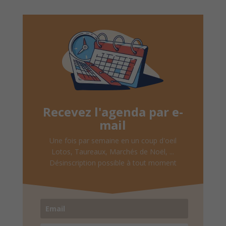
Recevez l'agenda par e-
mail
Une fois par semaine en un coup d'oeil
Lotos, Taureaux, Marchés de Noël, ...
Désinscription possible à tout moment