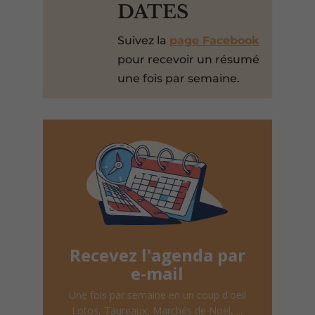
DATES
Suivez la
page Facebook
pour recevoir un résumé
une fois par semaine.
Recevez l'agenda par
e-mail
Une fois par semaine en un coup d'oeil
Lotos, Taureaux, Marchés de Noël, ...