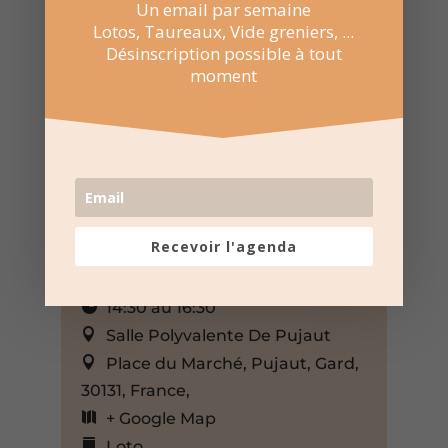
Un email par semaine
Lotos, Taureaux, Vide greniers, ...
Désinscription possible à tout
moment
Recevoir l'agenda
14 Jan 2024
14:30 au 16:30
Salle Polyvalente De Pujaut
Place du Marché, Pujaut, Gard,
30131, France,
+ Google Map
Loto