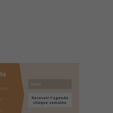
da
 coup
Recevoir l'agenda
de
chaque semaine
ut