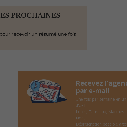
LES PROCHAINES
pour recevoir un résumé une fois
Recevez l'agen
par e-mail
Une fois par semaine en un
d'oeil
Lotos, Taureaux, Marchés 
Noël, ...
Désinscription possible à to