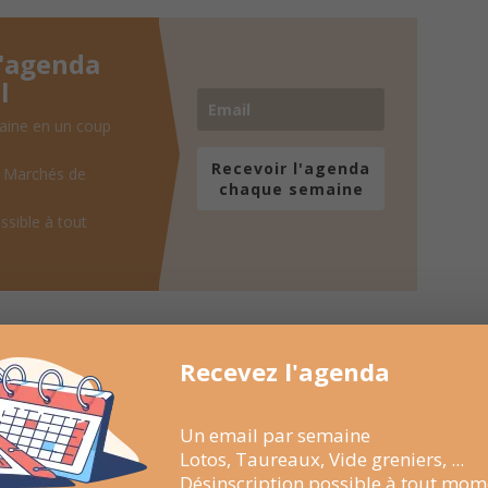
l'agenda
l
aine en un coup
Recevoir l'agenda
, Marchés de
chaque semaine
ssible à tout
Recevez l'agenda
Un email par semaine
Lotos, Taureaux, Vide greniers, ...
Désinscription possible à tout mom