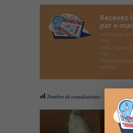
Recevez 
par e-mai
Une fois par sem
d'oeil
Lotos, Taureaux
Noël, ...
Désinscription po
moment
Nombre de consultations :
460