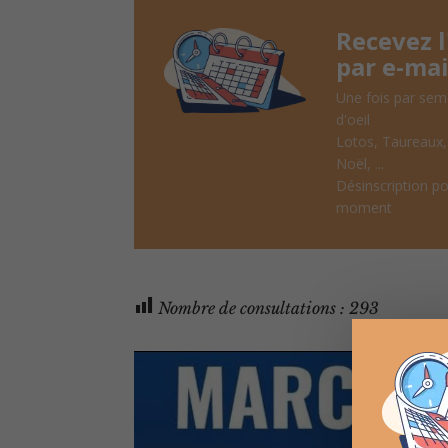
Recevez 
par e-mai
Une fois par sem
d'oeil
Lotos, Taureaux
Noël, ...
Désinscription po
moment
Nombre de consultations :
293