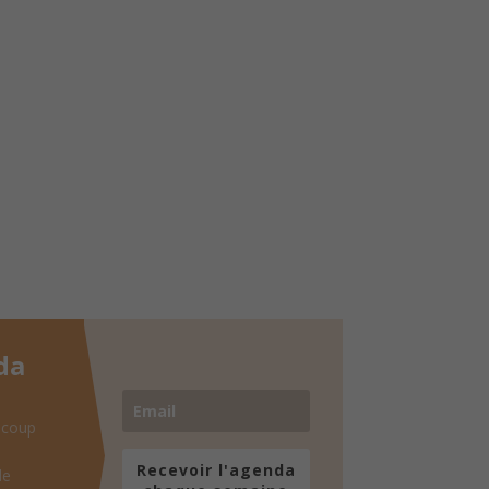
da
 coup
Recevoir l'agenda
de