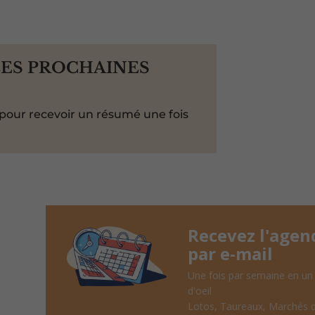
LES PROCHAINES
pour recevoir un résumé une fois
Recevez l'agen
par e-mail
Une fois par semaine en un
d'oeil
Lotos, Taureaux, Marchés 