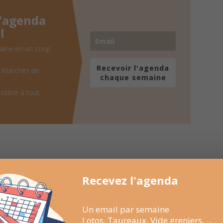
l'agenda
l
aine en un coup
Recevoir l'agenda
, Marchés de
chaque semaine
ssible à tout
Recevez l'agenda
Un email par semaine
Lotos, Taureaux, Vide greniers, ...