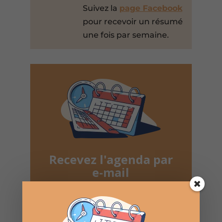
Suivez la
page Facebook
pour recevoir un résumé
une fois par semaine.
Recevez l'agenda par
e-mail
Une fois par semaine en un coup d'oeil
Lotos, Taureaux, Marchés de Noël, ...
Désinscription possible à tout moment