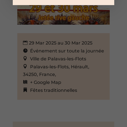
29 Mar 2025 au 30 Mar 2025
Événement sur toute la journée
Ville de Palavas-les-Flots
Palavas-les-Flots, Hérault,
34250, France,
+ Google Map
Fêtes traditionnelles