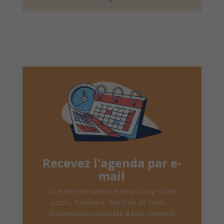
Recevez l'agenda par e-
mail
Une fois par semaine en un coup d'oeil
Lotos, Taureaux, Marchés de Noël, ...
Désinscription possible à tout moment