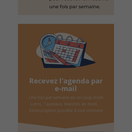
une fois par semaine.
Recevez l'agenda par
e-mail
Une fois par semaine en un coup d'oeil
Lotos, Taureaux, Marchés de Noël, ...
Désinscription possible à tout moment