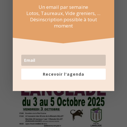
Un email par semaine
Lotos, Taureaux, Vide greniers, ...
Désinscription possible à tout
Recevoir l'agenda chaque
moment
semaine
Nombre de consultations :
630
Recevoir l'agenda