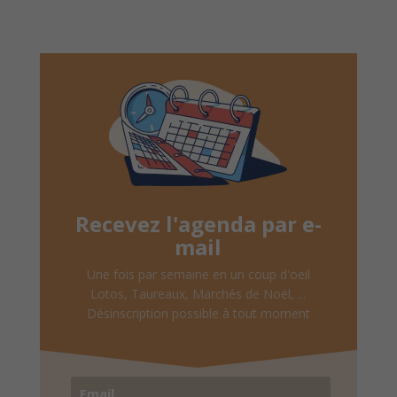
Recevez l'agenda par e-
mail
Une fois par semaine en un coup d'oeil
Lotos, Taureaux, Marchés de Noël, ...
Désinscription possible à tout moment