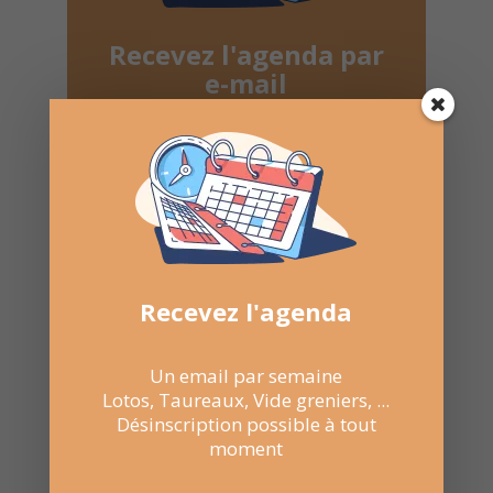
Recevez l'agenda par
e-mail
Une fois par semaine en un coup d'oeil
Lotos, Taureaux, Marchés de Noël, ...
Désinscription possible à tout moment
Recevez l'agenda
Recevoir l'agenda chaque
semaine
Un email par semaine
Lotos, Taureaux, Vide greniers, ...
Désinscription possible à tout
moment
Nombre de consultations :
494