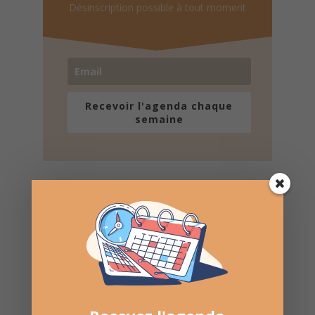
Désinscription possible à tout moment
Recevoir l'agenda chaque
semaine
Nombre de consultations :
218