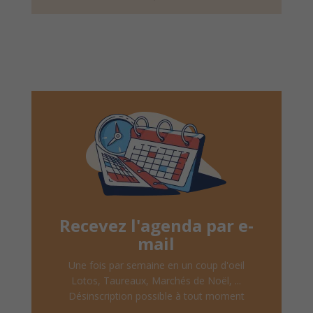
Recevez l'agenda par e-
mail
Une fois par semaine en un coup d'oeil
Lotos, Taureaux, Marchés de Noël, ...
Désinscription possible à tout moment