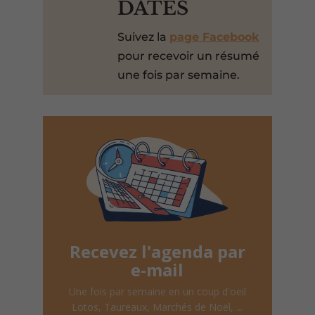
DATES
Suivez la
page Facebook
pour recevoir un résumé
une fois par semaine.
Recevez l'agenda par
e-mail
Une fois par semaine en un coup d'oeil
Lotos, Taureaux, Marchés de Noël, ...