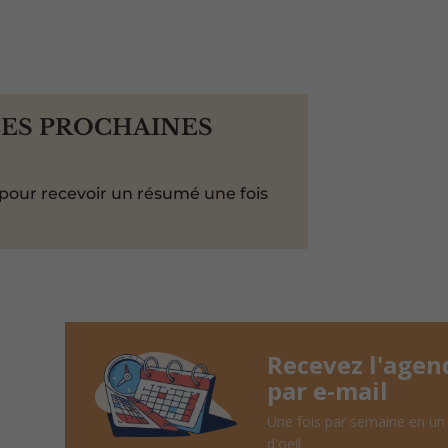
LES PROCHAINES
pour recevoir un résumé une fois
Recevez l'agen
par e-mail
Une fois par semaine en un
d'oeil