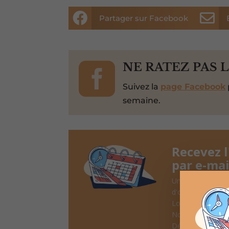


Partager sur Facebook

NE RATEZ PAS 
Suivez la
page Facebook
semaine.
Recevez 
par e-mai
Une fois par sem
d'oeil
Lotos, Taureaux
Noël, ...
Désinscription po