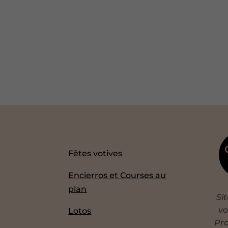
Fêtes votives
Encierros et Courses au
plan
Si
vo
Lotos
Pro