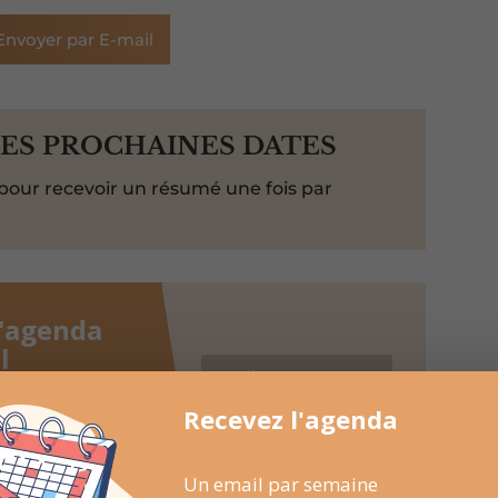
Envoyer par E-mail
LES PROCHAINES DATES
pour recevoir un résumé une fois par
l'agenda
l
aine en un coup
Recevez l'agenda
Recevoir l'agenda
, Marchés de
chaque semaine
Un email par semaine
ssible à tout