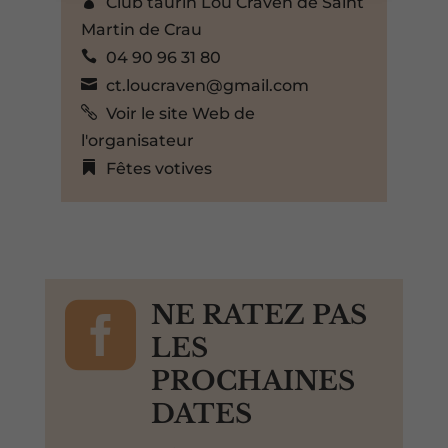
Club taurin Lou Craven de Saint
Martin de Crau
04 90 96 31 80
ct.loucraven@gmail.com
Voir le site Web de
l'organisateur
Fêtes votives

NE RATEZ PAS
LES
PROCHAINES
DATES