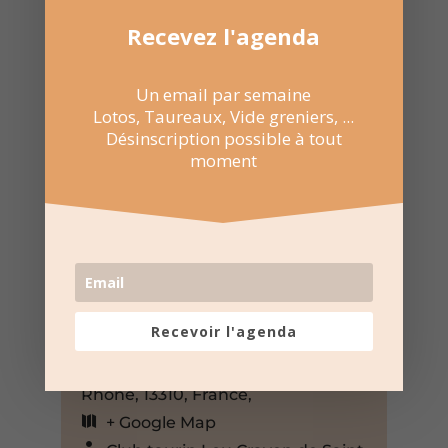
Recevez l'agenda
Un email par semaine
Lotos, Taureaux, Vide greniers, ...
Désinscription possible à tout
moment
1 Mar 2025
14:30 au 17:30
Arènes Louis Thier à Saint
Martin de Crau
Recevoir l'agenda
Avenue du Foirail 2, Saint-
Martin-de-Crau, Bouches-du-
Rhône, 13310, France,
+ Google Map