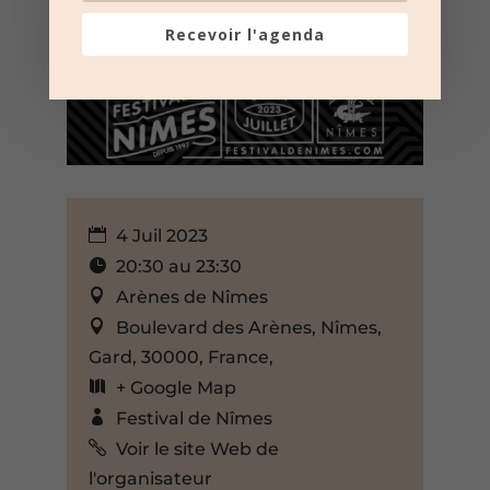
Recevoir l'agenda
4 Juil 2023
20:30 au 23:30
Arènes de Nîmes
Boulevard des Arènes, Nîmes,
Gard, 30000, France,
+ Google Map
Festival de Nîmes
Voir le site Web de
l'organisateur