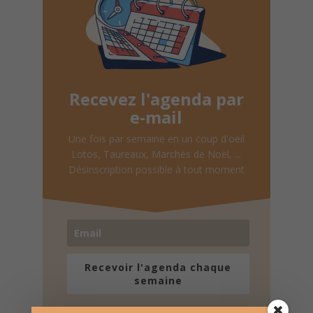
Recevez l'agenda par
e-mail
Une fois par semaine en un coup d'oeil
Lotos, Taureaux, Marchés de Noël, ...
Désinscription possible à tout moment
Recevoir l'agenda chaque
semaine