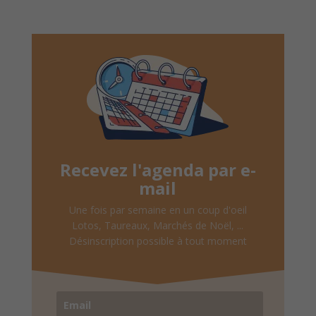
Recevez l'agenda par e-
mail
Une fois par semaine en un coup d'oeil
Lotos, Taureaux, Marchés de Noël, ...
Désinscription possible à tout moment