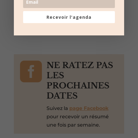
Sommières, Gard, 30250, France,
+ Google Map
Recevoir l'agenda
Toro Piscine et Toro Mousse

NE RATEZ PAS
LES
PROCHAINES
DATES
Suivez la
page Facebook
pour recevoir un résumé
une fois par semaine.