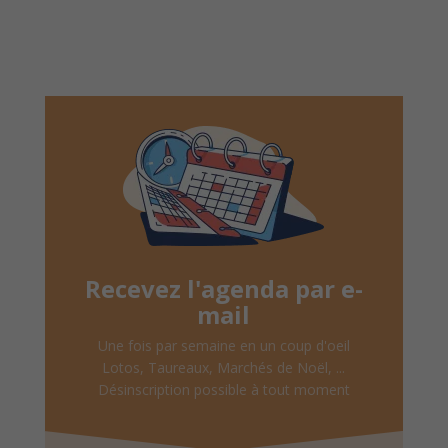
Recevez l'agenda par e-
mail
Une fois par semaine en un coup d'oeil
Lotos, Taureaux, Marchés de Noël, ...
Désinscription possible à tout moment