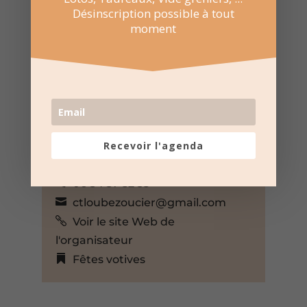
Désinscription possible à tout
moment
11 Juin 2022
21:00 au 23:00
Arènes de Bezouce
Rue de la Source, Bezouce,
Gard, 30320, France,
+ Google Map
Recevoir l'agenda
Club Taurin Lou Bezoucier de
Bezouce
06 34 37 52 35
ctloubezoucier@gmail.com
Voir le site Web de
l'organisateur
Fêtes votives