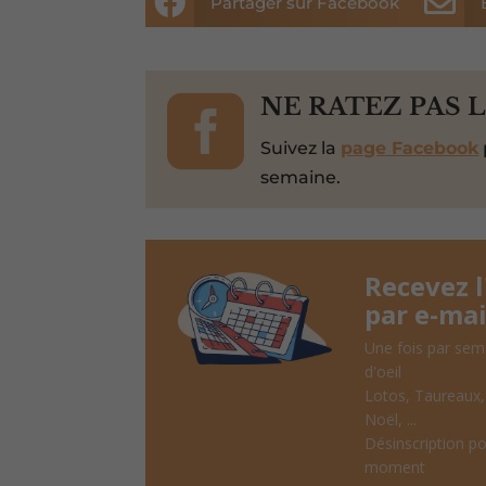


Partager sur Facebook

NE RATEZ PAS 
Suivez la
page Facebook
semaine.
Recevez 
par e-mai
Une fois par sem
d'oeil
Lotos, Taureaux
Noël, ...
Désinscription po
moment