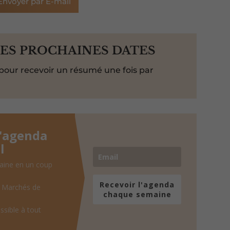
Envoyer par E-mail
LES PROCHAINES DATES
pour recevoir un résumé une fois par
l'agenda
l
aine en un coup
Recevoir l'agenda
, Marchés de
chaque semaine
ssible à tout