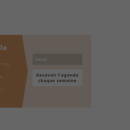
da
 coup
Recevoir l'agenda
de
chaque semaine
ut