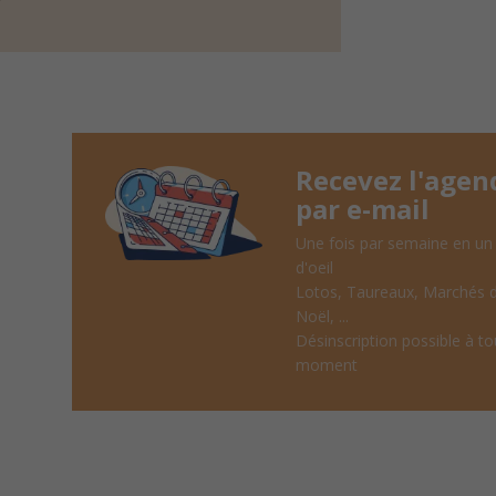
Recevez l'agen
par e-mail
Une fois par semaine en un
d'oeil
Lotos, Taureaux, Marchés 
Noël, ...
Désinscription possible à to
moment