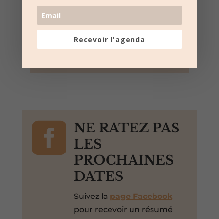
21:00 au 23:30
Ville de Mus
Mus, Gard, 30121, France,
Recevoir l'agenda
+ Google Map
Toro Piscine et Toro Mousse

NE RATEZ PAS
LES
PROCHAINES
DATES
Suivez la
page Facebook
pour recevoir un résumé