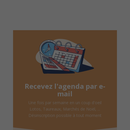
Recevez l'agenda par e-
mail
Une fois par semaine en un coup d'oeil
Lotos, Taureaux, Marchés de Noël, ...
Désinscription possible à tout moment