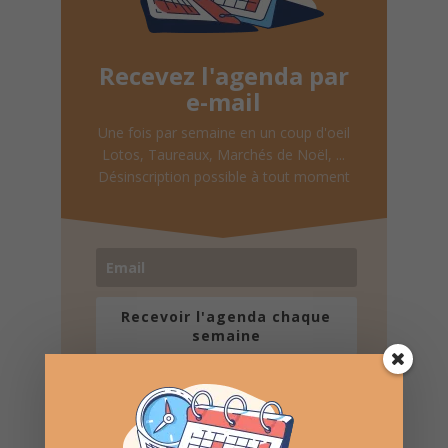
Recevez l'agenda par
e-mail
Une fois par semaine en un coup d'oeil
Lotos, Taureaux, Marchés de Noël, ...
Désinscription possible à tout moment
Recevoir l'agenda chaque
semaine