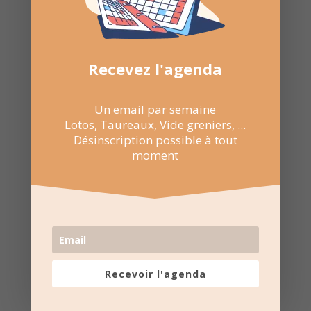
Nombre de consultations :
774
Recevez l'agenda
Un email par semaine
Lotos, Taureaux, Vide greniers, ...
Désinscription possible à tout
moment
Recevoir l'agenda