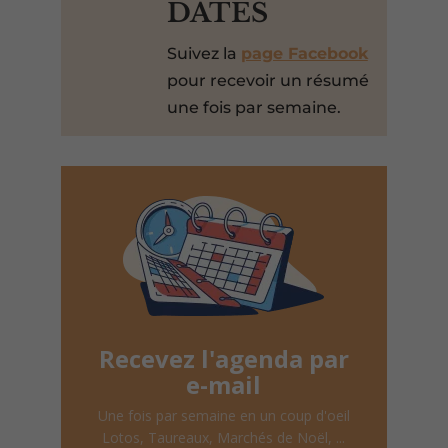
DATES
Suivez la
page Facebook
pour recevoir un résumé
une fois par semaine.
Recevez l'agenda par
e-mail
Une fois par semaine en un coup d'oeil
Lotos, Taureaux, Marchés de Noël, ...