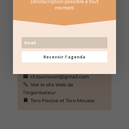
Désinscription possible à tout
Arènes Louis Thier à Saint
moment
Martin de Crau
Avenue du Foirail 2, Saint-
Martin-de-Crau, Bouches-du-
Rhône, 13310, France,
+ Google Map
Club taurin Lou Craven de Saint
Recevoir l'agenda
Martin de Crau
04 90 96 31 80
ct.loucraven@gmail.com
Voir le site Web de
l'organisateur
Toro Piscine et Toro Mousse