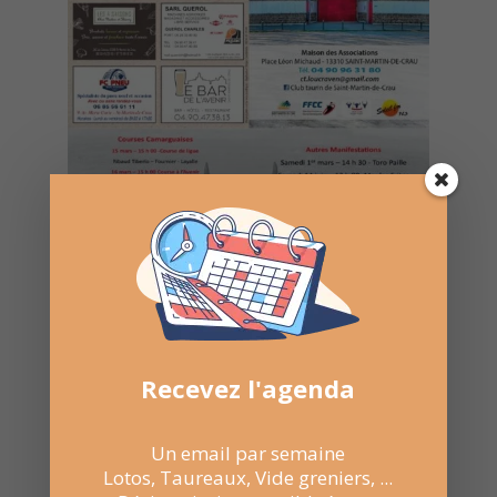
Recevez l'agenda
Un email par semaine
19 Juil 2025
Lotos, Taureaux, Vide greniers, ...
21:30 au 23:30