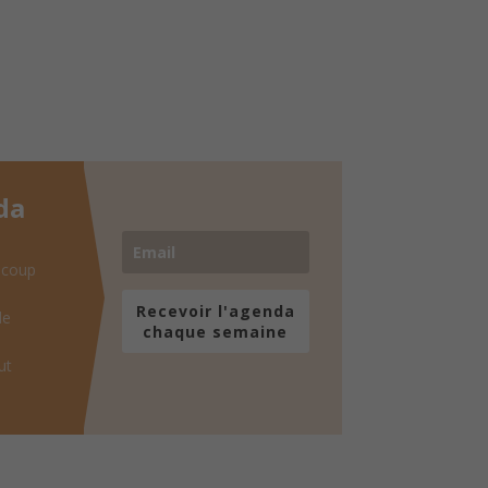
da
 coup
Recevoir l'agenda
de
chaque semaine
ut