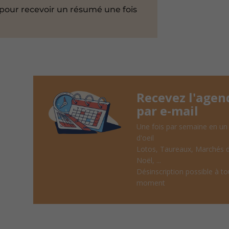
pour recevoir un résumé une fois
Recevez l'agen
par e-mail
Une fois par semaine en un
d'oeil
Lotos, Taureaux, Marchés 
Noël, ...
Désinscription possible à to
moment