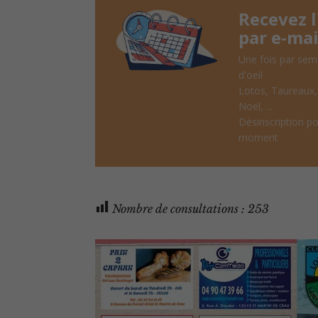
Recevez 
par e-mai
Une fois par sem
d'oeil
Lotos, Taureaux
Noël, ...
Désinscription po
moment
Nombre de consultations :
253