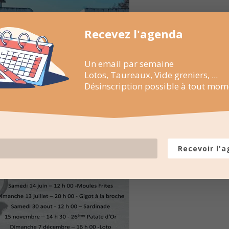
Recevez l'agenda
Un email par semaine
Lotos, Taureaux, Vide greniers, ...
Désinscription possible à tout mom
Recevoir l'