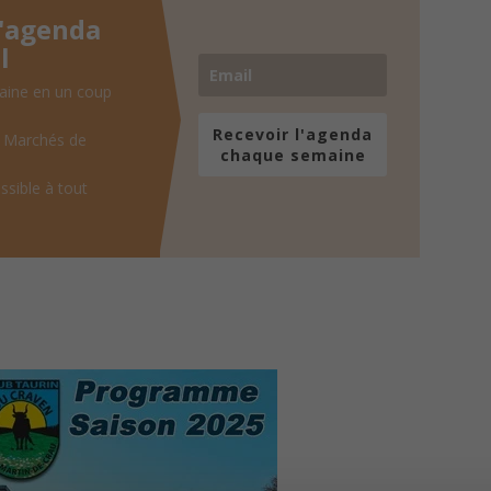
l'agenda
l
aine en un coup
Recevoir l'agenda
, Marchés de
chaque semaine
ssible à tout