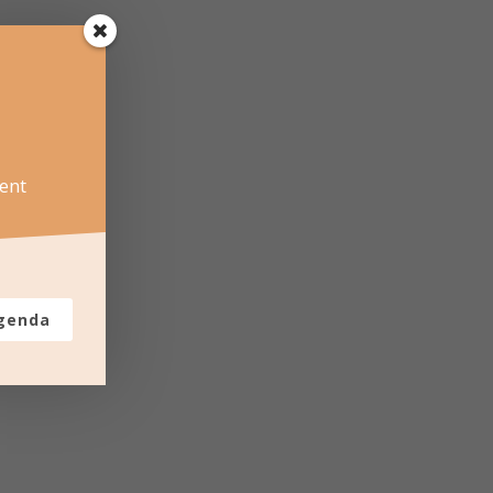
ent
agenda