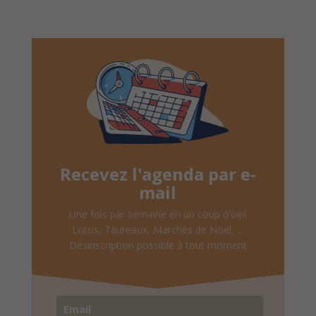
Recevez l'agenda par e-
mail
Une fois par semaine en un coup d'oeil
Lotos, Taureaux, Marchés de Noël, ...
Désinscription possible à tout moment