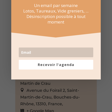
Un email par semaine
Lotos, Taureaux, Vide greniers, ...
Désinscription possible à tout
moment
2 Août 2025
Recevoir l'agenda
21:30 au 23:30
Arènes Louis Thier à Saint
Martin de Crau
Avenue du Foirail 2, Saint-
Martin-de-Crau, Bouches-du-
Rhône, 13310, France,
+ Google Map