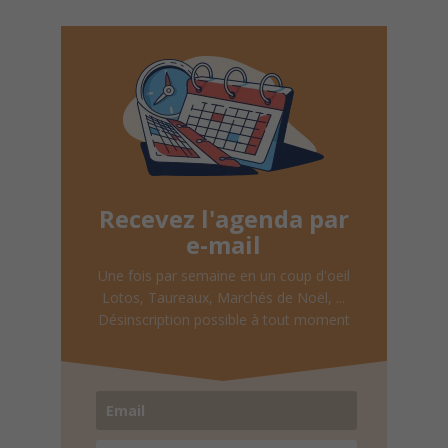
Recevez l'agenda par
e-mail
Une fois par semaine en un coup d'oeil
Lotos, Taureaux, Marchés de Noël, ...
Désinscription possible à tout moment