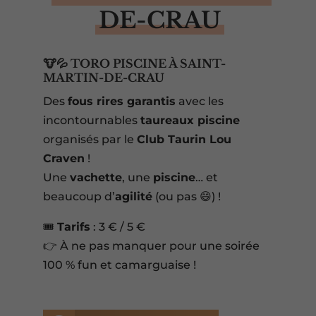
DE-CRAU
🐮💦 TORO PISCINE À SAINT-
MARTIN-DE-CRAU
Des
fous rires garantis
avec les
incontournables
taureaux piscine
organisés par le
Club Taurin Lou
Craven
!
Une
vachette
, une
piscine
… et
beaucoup d’
agilité
(ou pas 😄) !
🎟️
Tarifs
: 3 € / 5 €
👉 À ne pas manquer pour une soirée
100 % fun et camarguaise !