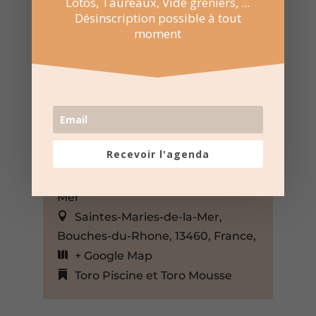
Lotos, Taureaux, Vide greniers, ...
Désinscription possible à tout
moment
31 Août 2023
Recevoir l'agenda
21:30 au 23:30
Ville des Saintes-Maries-de-la-
Mer
Saintes-Maries-de-la-Mer,
Bouches-du-Rhone, 13460, France,
+ Google Map
Toro Piscine et Toro Mousse