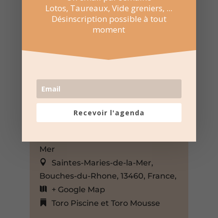
Lotos, Taureaux, Vide greniers, ...
Désinscription possible à tout
moment
14 Juil 2023
Recevoir l'agenda
21:30 au 23:30
Ville des Saintes-Maries-de-la-
Mer
Saintes-Maries-de-la-Mer,
Bouches-du-Rhone, 13460, France,
+ Google Map
Toro Piscine et Toro Mousse