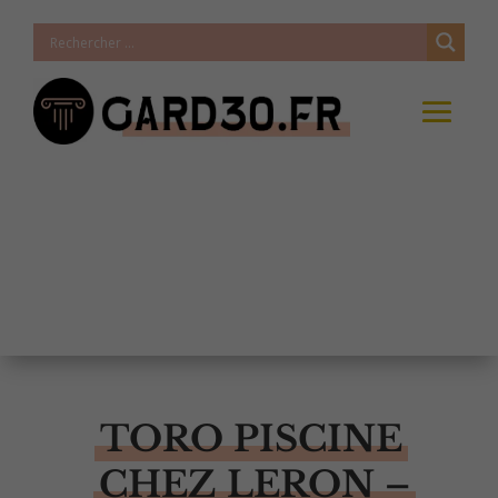
TORO PISCINE
CHEZ LERON –