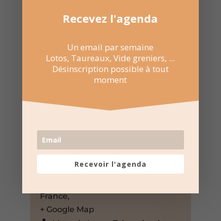
Recevez l'agenda
Un email par semaine
Lotos, Taureaux, Vide greniers, ...
Désinscription possible à tout
moment
9 Juil 2025
19:00 au 23:30
Manade Leron Saint-Génies-de-
Malgoirès
Recevoir l'agenda
Manade Leron Teissonier, Saint-
Génies-de-Malgoirès, Gard, 30190,
France,
+ Google Map