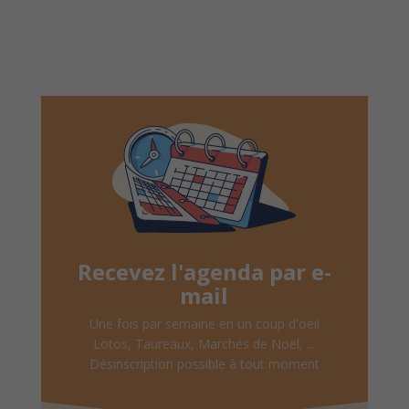
Recevez l'agenda par e-
mail
Une fois par semaine en un coup d'oeil
Lotos, Taureaux, Marchés de Noël, ...
Désinscription possible à tout moment