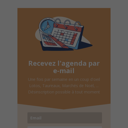
Recevez l'agenda par
e-mail
Une fois par semaine en un coup d'oeil
Lotos, Taureaux, Marchés de Noël, ...
Désinscription possible à tout moment