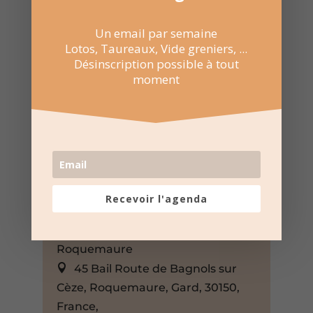
Un email par semaine
Lotos, Taureaux, Vide greniers, ...
Désinscription possible à tout
moment
2 Mar 2025
Recevoir l'agenda
11:00 au 14:30
Manade des chardons à
Roquemaure
45 Bail Route de Bagnols sur
Cèze, Roquemaure, Gard, 30150,
France,