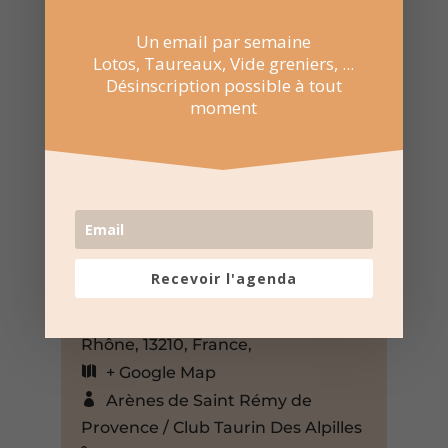
Un email par semaine
Lotos, Taureaux, Vide greniers, ...
Désinscription possible à tout
moment
23 Mar 2025
14:30 au 18:00
Arènes municipales Chomel-
Coinon – Saint-Rémy-de-Provence
Recevoir l'agenda
Av. Folco de Baroncelli, Saint-
Rémy-de-Provence, Bouches-du-
Rhône, 13210, France,
+ Google Map
Arènes de Saint Rémy de
Provence / Club Taurin Des Alpilles