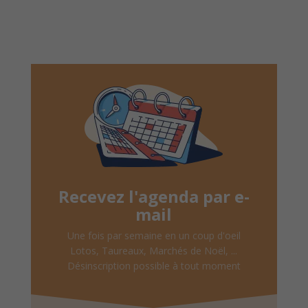
Recevez l'agenda par e-
mail
Une fois par semaine en un coup d'oeil
Lotos, Taureaux, Marchés de Noël, ...
Désinscription possible à tout moment