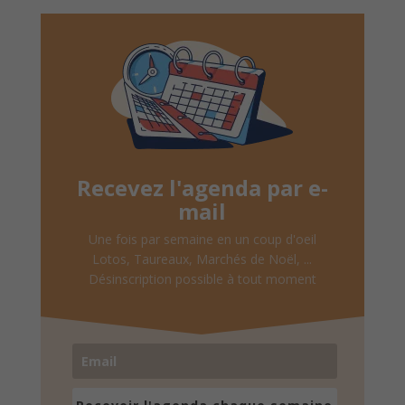
Recevez l'agenda par e-
mail
Une fois par semaine en un coup d'oeil
Lotos, Taureaux, Marchés de Noël, ...
Désinscription possible à tout moment