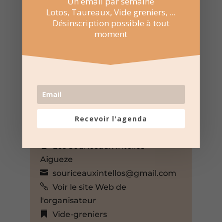
Un email par semaine
Lotos, Taureaux, Vide greniers, ...
Désinscription possible à tout
moment
23 Mar 2025
08:00 au 17:00
Ville d’Aigueze
Aigueze, Gard, 30760, France,
Recevoir l'agenda
+ Google Map
Les Souriceaux Intellos –
Aigueze
souriceauxintellos@gmail.com
Voir le site Web de
l'organisateur
Vide-greniers