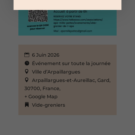
6 Juin 2026
Événement sur toute la journée
Ville d’Arpaillargues
Arpaillargues-et-Aureillac, Gard,
30700, France,
+ Google Map
Vide-greniers