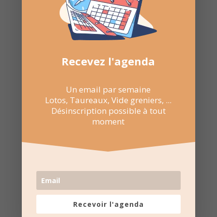
Nombre de consultations :
253
Recevez l'agenda
Un email par semaine
Lotos, Taureaux, Vide greniers, ...
Désinscription possible à tout
moment
Recevoir l'agenda