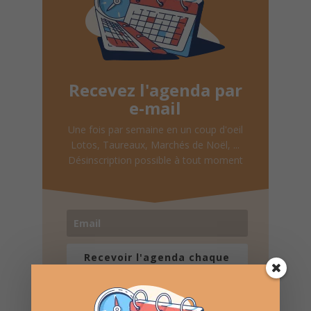
Recevez l'agenda par
e-mail
Une fois par semaine en un coup d'oeil
Lotos, Taureaux, Marchés de Noël, ...
Désinscription possible à tout moment
Recevoir l'agenda chaque
semaine