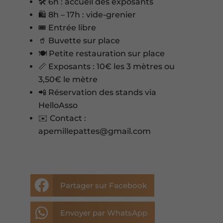
🛠️ 6h : accueil des exposants
🛍️ 8h – 17h : vide-grenier
🎟️ Entrée libre
🥤 Buvette sur place
🍽️ Petite restauration sur place
📏 Exposants : 10€ les 3 mètres ou
3,50€ le mètre
📲 Réservation des stands via
HelloAsso
✉️ Contact :
apemillepattes@gmail.com

Partager sur Facebook

Envoyer par WhatsApp