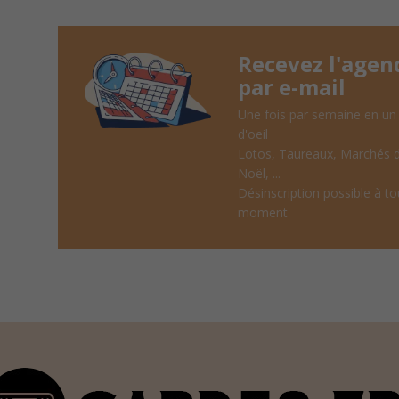
Recevez l'agen
par e-mail
Une fois par semaine en un
d'oeil
Lotos, Taureaux, Marchés 
Noël, ...
Désinscription possible à to
moment