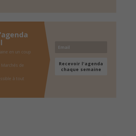
l'agenda
l
aine en un coup
Recevoir l'agenda
, Marchés de
chaque semaine
ssible à tout