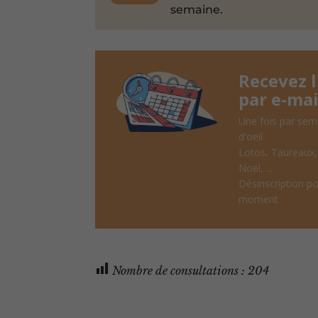
semaine.
Recevez 
par e-mai
Une fois par sem
d'oeil
Lotos, Taureaux
Noël, ...
Désinscription po
moment
Nombre de consultations :
204