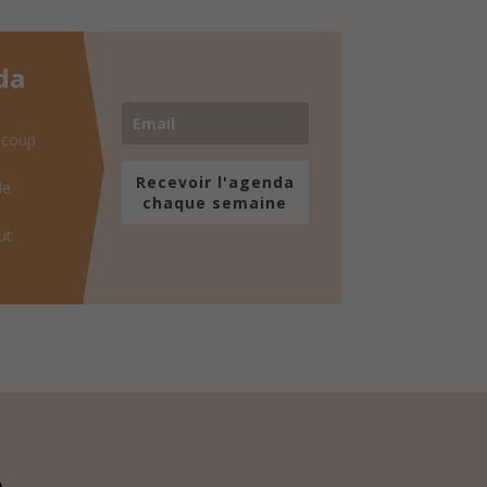
da
 coup
Recevoir l'agenda
de
chaque semaine
ut