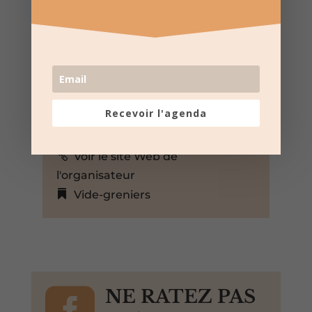
Événement sur toute la journée
Ville de Gaujac
Gaujac, Gard, 30330, France,
+ Google Map
APE Boisset et Gaujac
06 15 53 66 42
Recevoir l'agenda
Boissetetgaujacape@gmail.com
Voir le site Web de
l'organisateur
Vide-greniers

NE RATEZ PAS