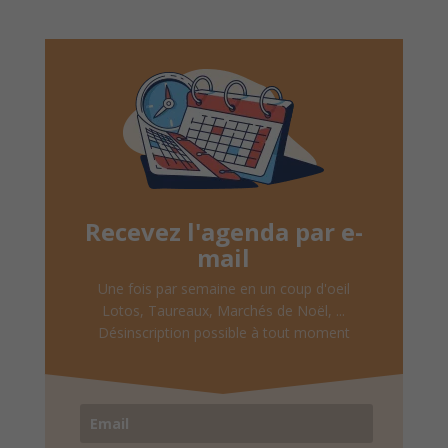
Recevez l'agenda par e-
mail
Une fois par semaine en un coup d'oeil
Lotos, Taureaux, Marchés de Noël, ...
Désinscription possible à tout moment