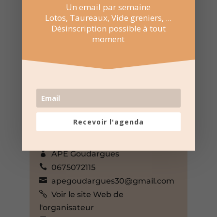
Un email par semaine
Lotos, Taureaux, Vide greniers, ...
Désinscription possible à tout
moment
22 Mar 2026
Événement sur toute la journée
Salle des rencontres –
Goudargues
Chem. des Combes,
Recevoir l'agenda
Goudargues, Gard, 30630, France,
+ Google Map
APE Goudargues
0675072115
apegoudargues30@gmail.com
Voir le site Web de
l'organisateur