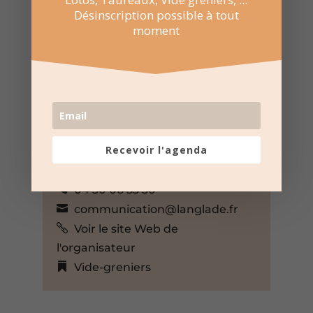
Désinscription possible à tout
moment
1 Mai 2025
08:00 au 16:00
Salle socio culturelle – Langlade
Route des Pinèdes, Langlade,
Gard, 30980, France,
Recevoir l'agenda
+ Google Map
Mairie de Langlade
04 30 06 53 30
communication@langlade.fr
Voir le site Web de
l'organisateur
Vide-greniers