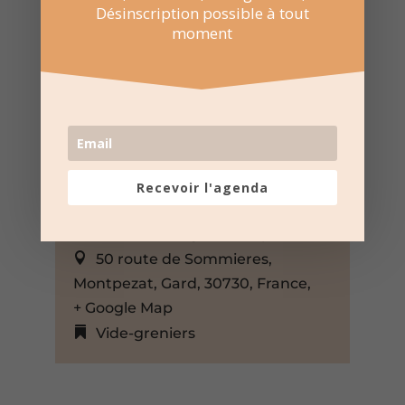
Désinscription possible à tout
moment
5 Oct 2025
Recevoir l'agenda
07:00 au 14:59
Mas de la forge – Montpezat
50 route de Sommieres,
Montpezat, Gard, 30730, France,
+ Google Map
Vide-greniers