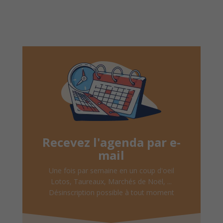
Recevez l'agenda par e-
mail
Une fois par semaine en un coup d'oeil
Lotos, Taureaux, Marchés de Noël, ...
Désinscription possible à tout moment