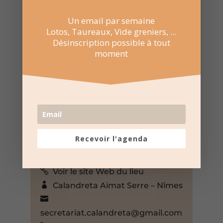
Un email par semaine
Lotos, Taureaux, Vide greniers, ...
Désinscription possible à tout
moment
12 Oct 2025
12:00 au 13:59
Calandreta Aimat Serre – Nîmes
2 rue André Girard, Nîmes,
Gard, 30000, France,
Recevoir l'agenda
+ Google Map
04 66 26 97 78
Voir le site Web du lieu
Calandreta Aimat Serre – Nîmes
secretariat.calandreta@gmail.com