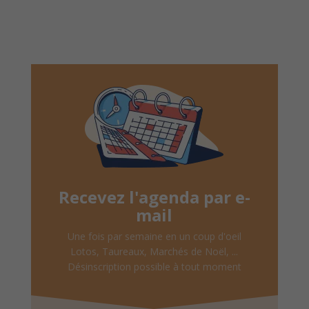
Recevez l'agenda par e-
mail
Une fois par semaine en un coup d'oeil
Lotos, Taureaux, Marchés de Noël, ...
Désinscription possible à tout moment