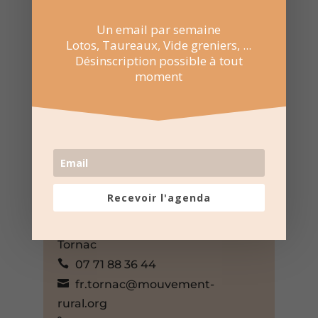
Un email par semaine
Lotos, Taureaux, Vide greniers, ...
Désinscription possible à tout
moment
4 Avr 2026
Événement sur toute la journée
Foyer rural – Tornac
1543 route de Saint-hippolyte
du fort, Tornac, Gard, 30140,
France,
Recevoir l'agenda
+ Google Map
Foyer Rural de la Région de
Tornac
07 71 88 36 44
fr.tornac@mouvement-
rural.org