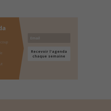
da
 coup
Recevoir l'agenda
de
chaque semaine
ut