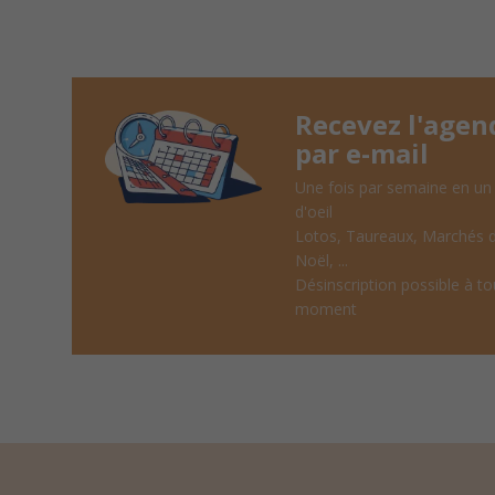
Recevez l'agen
par e-mail
Une fois par semaine en un
d'oeil
Lotos, Taureaux, Marchés 
Noël, ...
Désinscription possible à to
moment