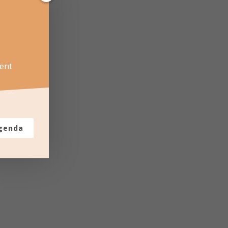
ent
agenda