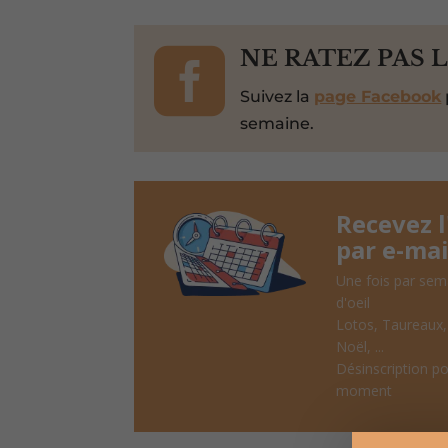

NE RATEZ PAS 
Suivez la
page Facebook
semaine.
Recevez 
par e-mai
Une fois par sem
d'oeil
Lotos, Taureaux
Noël, ...
Désinscription po
moment