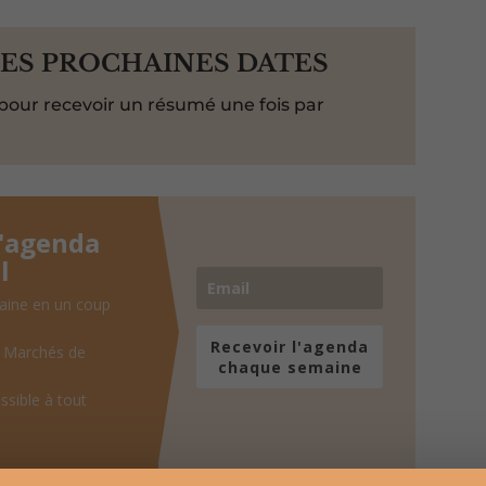
LES PROCHAINES DATES
pour recevoir un résumé une fois par
l'agenda
l
aine en un coup
Recevoir l'agenda
, Marchés de
chaque semaine
ssible à tout