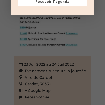
Recevoir l'agenda
23 Juil 2022 au 24 Juil 2022
Événement sur toute la journée
Ville de Cardet
Cardet, 30350,
+ Google Map
Fêtes votives