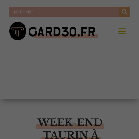
WEEK-END
TAURIN À