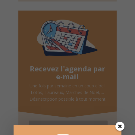
Recevez l'agenda par
e-mail
Une fois par semaine en un coup d'oeil
Lotos, Taureaux, Marchés de Noël, ...
Désinscription possible à tout moment