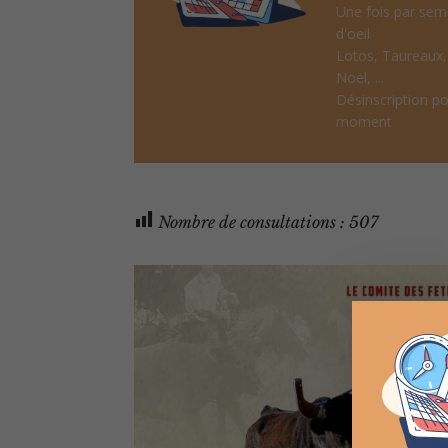
Une fois par sem
d'oeil
Lotos, Taureaux
Noël, ...
Désinscription po
moment
Nombre de consultations :
507