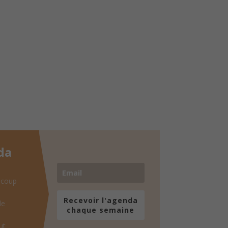
da
 coup
Recevoir l'agenda
de
chaque semaine
ut