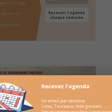
aine en un coup
Recevoir l'agenda
, Marchés de
chaque semaine
ssible à tout
Recevez l'agenda
Un email par semaine
Lotos, Taureaux, Vide greniers, ...
Désinscription possible à tout mom