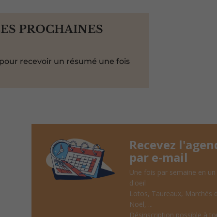
LES PROCHAINES
pour recevoir un résumé une fois
Recevez l'agen
par e-mail
Une fois par semaine en un
d'oeil
Lotos, Taureaux, Marchés 
Noël, ...
Désinscription possible à to