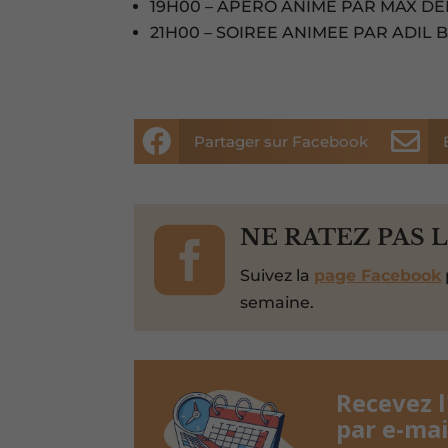
19H00 – APERO ANIME PAR MAX DE
21H00 – SOIREE ANIMEE PAR ADI


Partager sur Facebook

NE RATEZ PAS 
Suivez la
page Facebook
semaine.
Recevez 
par e-mai