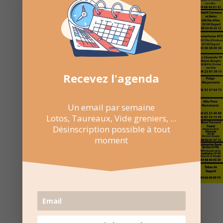
Recevez l'agenda
Un email par semaine
Lotos, Taureaux, Vide greniers, ...
Désinscription possible à tout
moment
30 Juin 2023
au
2 Juil 2023
Fête Votive à Bagard