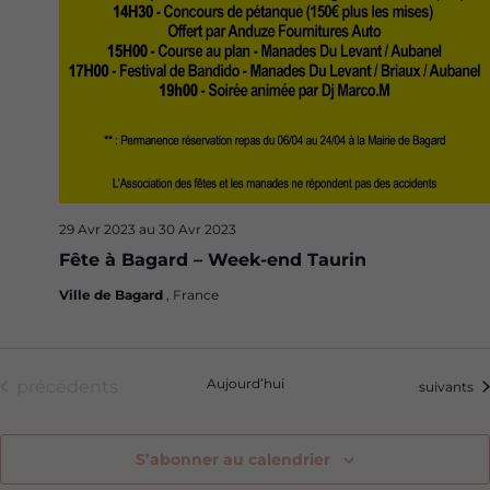
29 Avr 2023
au
30 Avr 2023
Fête à Bagard – Week-end Taurin
Ville de Bagard
, France
Évènements
Aujourd’hui
précédents
Évènemen
suivants
S’abonner au calendrier