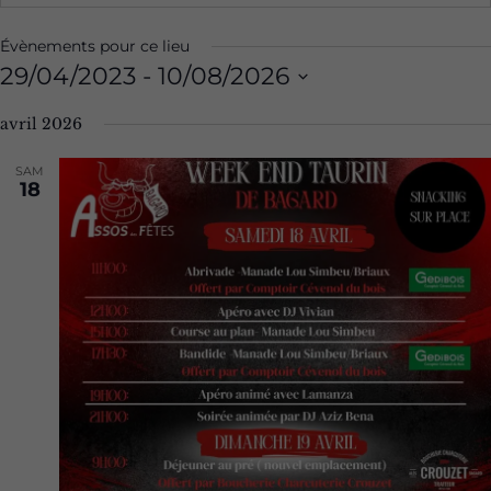
Évènements pour ce lieu
29/04/2023
 - 
10/08/2026
Sélectionnez
avril 2026
une
date.
SAM
18