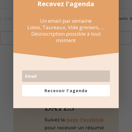
Recevez l'agenda
Évènements
Aujourd’hui
précédents
Évènemen
suivants
Un email par semaine
Lotos, Taureaux, Vide greniers, ...
Désinscription possible à tout
S’abonner au calendrier
moment

NE RATEZ PAS
LES
Recevoir l'agenda
PROCHAINES
DATES
Suivez la
page Facebook
pour recevoir un résumé