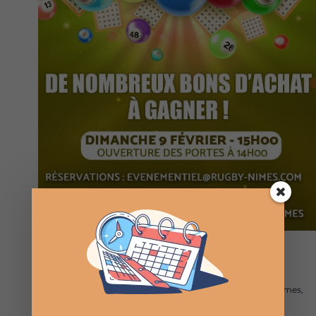
9 Fév 2025 à 15:00
au
18:00
Loto à Nîmes
Brasserie Le Drop - Nîmes
670 Chem. du Pont des îles, Nîmes,
Gard, France