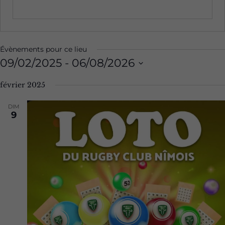
Évènements pour ce lieu
09/02/2025
 - 
06/08/2026
Sélectionnez
février 2025
une
date.
DIM
9