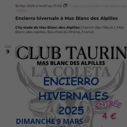
16 Mar 2025 à 14:00
au
17:00
Encierro hivernale à Mas Blanc des
Alpilles
Encierro hivernale à Mas Blanc des Alpilles
City stade de Mas-Blanc-des-Alpilles
Chemin des Tilleuls 1, Mas-
Blanc-des-Alpilles, Bouches du Rhône, France
DIM
9