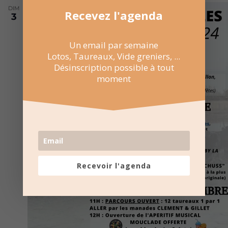
DIM
Recevez l'agenda
3
Un email par semaine
Lotos, Taureaux, Vide greniers, ...
Désinscription possible à tout
moment
Recevoir l'agenda