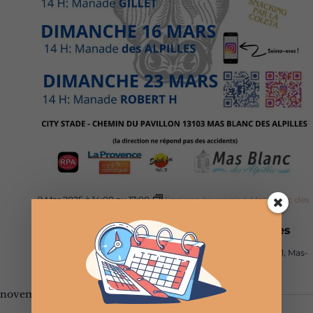
9 Mar 2025 à 14:00
au
17:00
Encierro hivernale à Mas Blanc des
Alpilles
Encierro hivernale à Mas Blanc des Alpilles
City stade de Mas-Blanc-des-Alpilles
Chemin des Tilleuls 1, Mas-
Blanc-des-Alpilles, Bouches du Rhône, France
novembre 2024