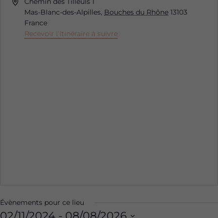
Adresse
Chemin des Tilleuls 1
Mas-Blanc-des-Alpilles
,
Bouches du Rhône
13103
France
Recevoir l’Itinéraire à suivre
Évènements pour ce lieu
02/11/2024
 - 
08/08/2026