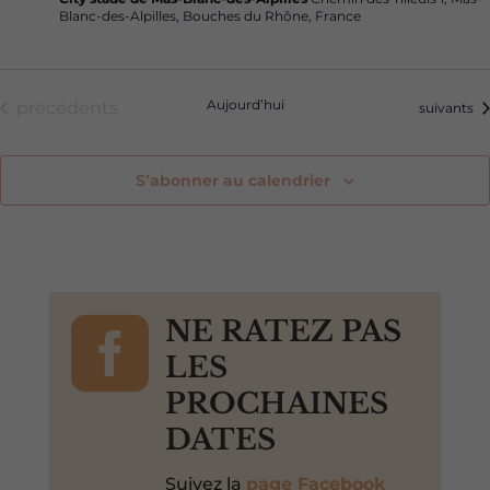
Blanc-des-Alpilles, Bouches du Rhône, France
Évènements
Aujourd’hui
précédents
Évènemen
suivants
S’abonner au calendrier

NE RATEZ PAS
LES
PROCHAINES
DATES
Suivez la
page Facebook