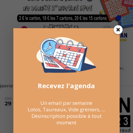
26 Jan 2025 à 16:00
au
19:00
Loto à Crespian
Foyer Lucien Guiraud - Crespian
Chemin de Vielle, Crespian,
Occitanie, France
Recevez l'agenda
janvier 2023
DIM
Un email par semaine
29
Lotos, Taureaux, Vide greniers, ...
Désinscription possible à tout
moment