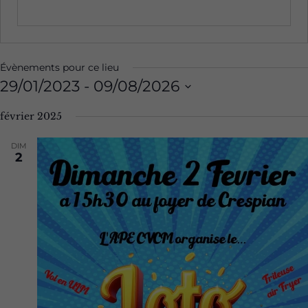
Évènements pour ce lieu
29/01/2023
 - 
09/08/2026
Sélectionnez
février 2025
une
date.
DIM
2