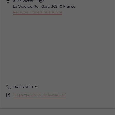
Adresse
Allée Victor Hugo
Le Grau-du-Roi
,
Gard
30240
France
Recevoir l’Itinéraire à suivre
Téléphone
04 66 51 10 70
Site
https://palais-et-de-la.edan.io/
web