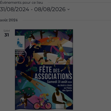
Évènements pour ce lieu
31/08/2024
 - 
08/08/2026
Sélectionnez
août 2024
une
date.
SAM
31