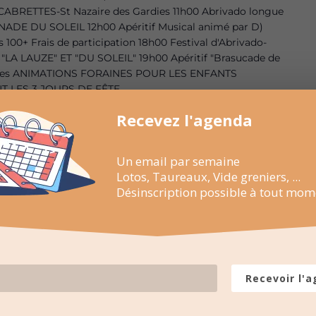
CABRETTES-St Nazaire des Gardies 11h00 Abrivado longue
DE DU SOLEIL 12h00 Apéritif Musical animé par D)
00+ Frais de participation 18h00 Festival d'Abrivado-
 "LA LAUZE" ET "DU SOLEIL" 19h00 Apéritif "Brasucade de
 Fêtes ANIMATIONS FORAINES POUR LES ENFANTS
 LES 3 JOURS DE FÊTE
Recevez l'agenda
Un email par semaine
Lotos, Taureaux, Vide greniers, ...
Désinscription possible à tout mom
Recevoir l'