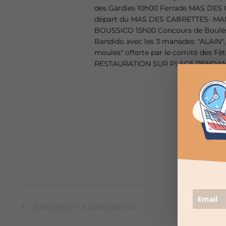
des Gardies 10h00 Ferrade MAS DES 
départ du MAS DES CABRETTES- MANA
BOUSSICO 15h00 Concours de Boules 1
Bandido avec les 3 manades: "ALAIN",
moules" offerte par le comité des
RESTAURATION SUR PLACE PENDANT
Évènements
précédents