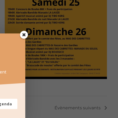
ent
agenda
Évènements
suivants