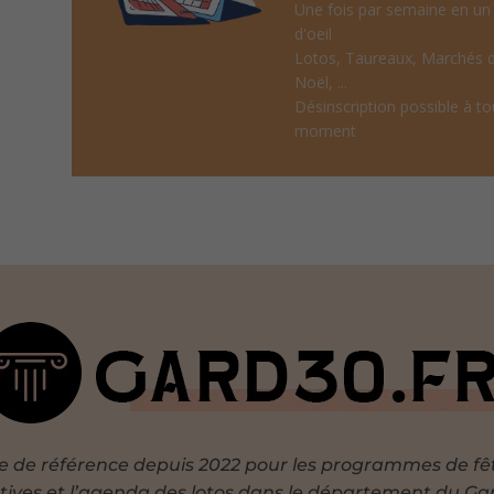
Une fois par semaine en un
d'oeil
Lotos, Taureaux, Marchés 
Noël, ...
Désinscription possible à to
moment
te de référence depuis 2022 pour les programmes de fê
tives et l’agenda des lotos dans le département du Ga