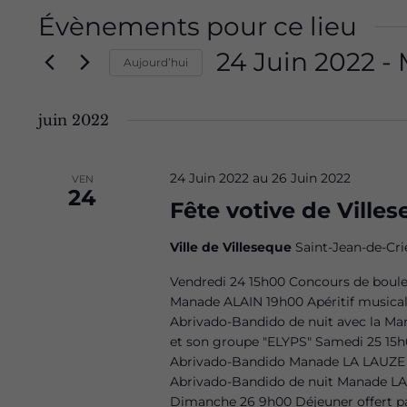
Évènements pour ce lieu
24 Juin 2022
 - 
Aujourd’hui
Sélectionnez
une
juin 2022
date.
24 Juin 2022
au
26 Juin 2022
VEN
24
Fête votive de Ville
Ville de Villeseque
Saint-Jean-de-Cri
Vendredi 24 15h00 Concours de boule
Manade ALAIN 19h00 Apéritif musica
Abrivado-Bandido de nuit avec la M
et son groupe "ELYPS" Samedi 25 15h
Abrivado-Bandido Manade LA LAUZE 1
Abrivado-Bandido de nuit Manade L
Dimanche 26 9h00 Déjeuner offert p