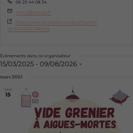
Téléphone
06 20 44 08 34
Email
revo.v@orange.fr
Site
https://www.facebook.com/profile.php?
web
id=100068312385594
Évènements dans ce organisateur
15/03/2025
 - 
09/08/2026
Sélectionnez
mars 2025
une
date.
SAM
15