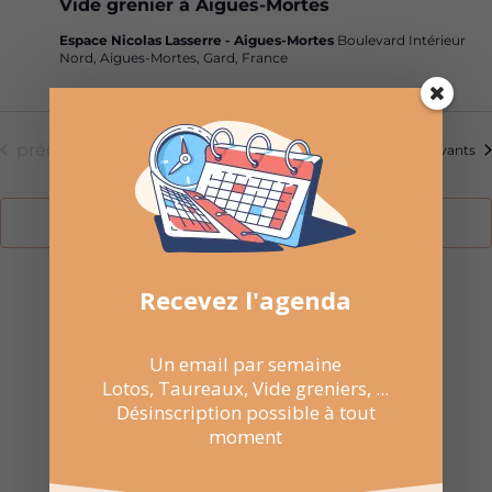
Vide grenier à Aigues-Mortes
Espace Nicolas Lasserre - Aigues-Mortes
Boulevard Intérieur
Nord, Aigues-Mortes, Gard, France
Évènements
Aujourd’hui
précédents
Évènemen
suivants
S’abonner au calendrier
Recevez l'agenda
Un email par semaine

NE RATEZ PAS
Lotos, Taureaux, Vide greniers, ...
LES
Désinscription possible à tout
moment
PROCHAINES
DATES