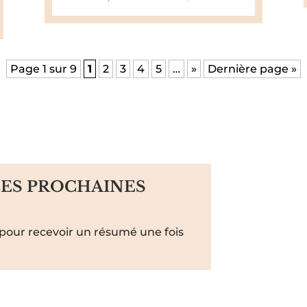
Page 1 sur 9
1
2
3
4
5
…
»
Dernière page »
LES PROCHAINES
pour recevoir un résumé une fois