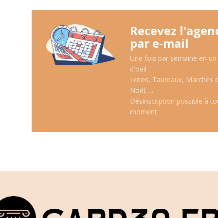
Recevez l'agen
par e-mail
Une fois par semaine en un
d'oeil
Lotos, Taureaux, Marchés 
Noël, ...
Désinscription possible à to
moment