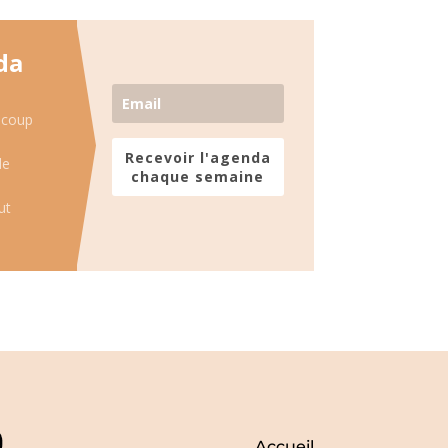
da
 coup
Recevoir l'agenda
de
chaque semaine
ut
Accueil