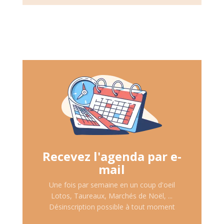
Recevez l'agenda par e-
mail
Une fois par semaine en un coup d'oeil
Lotos, Taureaux, Marchés de Noël, ...
Désinscription possible à tout moment