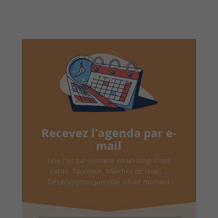
Recevez l'agenda par e-
mail
Une fois par semaine en un coup d'oeil
Lotos, Taureaux, Marchés de Noël, ...
Désinscription possible à tout moment