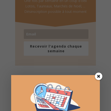
Une fois par semaine en un coup d'oeil
Lotos, Taureaux, Marchés de Noël, ...
Désinscription possible à tout moment
Recevoir l'agenda chaque
semaine
Nombre de consultations :
291