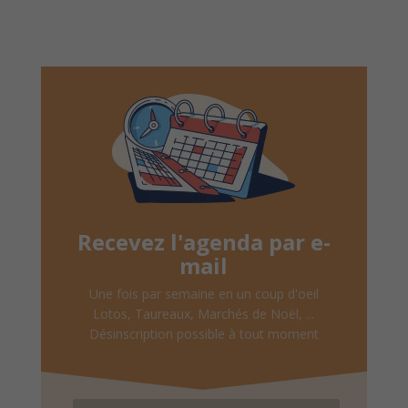
Recevez l'agenda par e-
mail
Une fois par semaine en un coup d'oeil
Lotos, Taureaux, Marchés de Noël, ...
Désinscription possible à tout moment