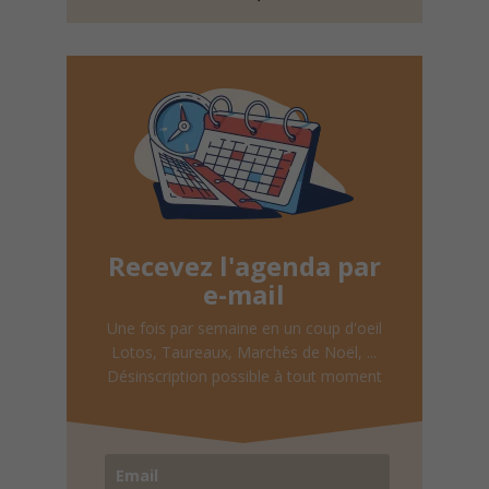
Recevez l'agenda par
e-mail
Une fois par semaine en un coup d'oeil
Lotos, Taureaux, Marchés de Noël, ...
Désinscription possible à tout moment