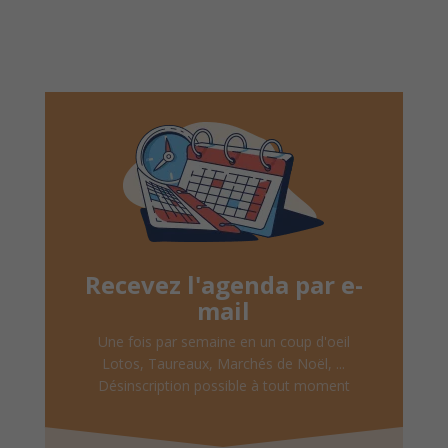
Recevez l'agenda par e-
mail
Une fois par semaine en un coup d'oeil
Lotos, Taureaux, Marchés de Noël, ...
Désinscription possible à tout moment